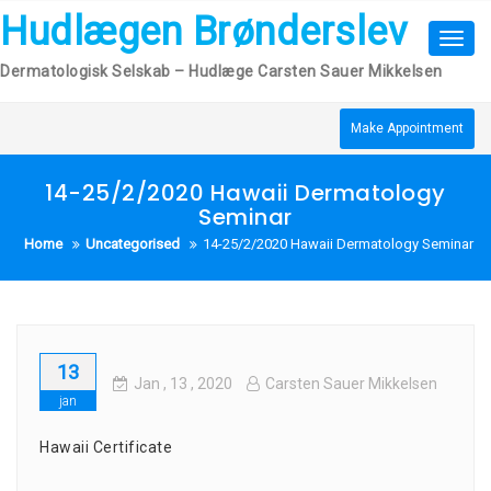
Skip
Hudlægen Brønderslev
to
Toggl
content
navig
Dermatologisk Selskab – Hudlæge Carsten Sauer Mikkelsen
Make Appointment
14-25/2/2020 Hawaii Dermatology
Seminar
Home
Uncategorised
14-25/2/2020 Hawaii Dermatology Seminar
13
Jan
, 13 ,
2020
Carsten Sauer Mikkelsen
jan
Hawaii Certificate