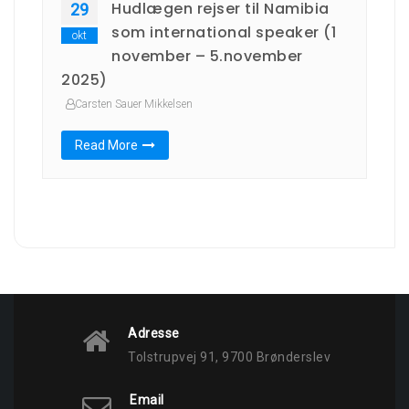
Hudlægen rejser til Namibia
29
som international speaker (1
okt
november – 5.november
2025)
Carsten Sauer Mikkelsen
Read More
Adresse
Tolstrupvej 91, 9700 Brønderslev
Email