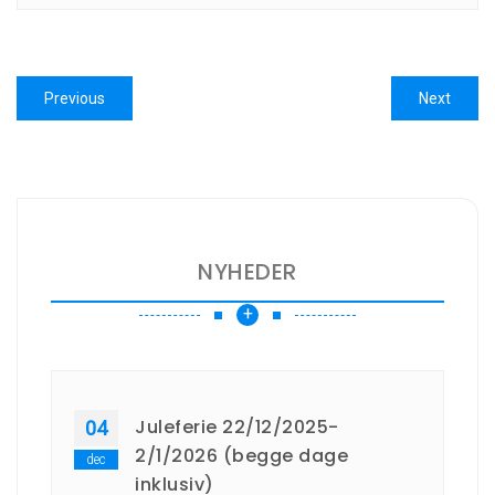
Indlægsnavigation
Previous
Next
Previous
Next
post:
post:
NYHEDER
+
Juleferie 22/12/2025-
04
2/1/2026 (begge dage
dec
inklusiv)