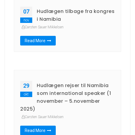
Hudlægen tilbage fra kongres
07
i Namibia
nov
Carsten Sauer Mikkelsen
Read More
Hudlægen rejser til Namibia
29
som international speaker (1
okt
november – 5.november
2025)
Carsten Sauer Mikkelsen
Read More