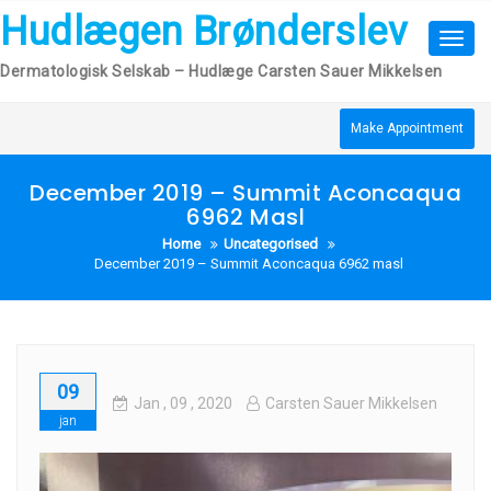
Skip
Hudlægen Brønderslev
to
Toggl
content
navig
Dermatologisk Selskab – Hudlæge Carsten Sauer Mikkelsen
Make Appointment
December 2019 – Summit Aconcaqua
6962 Masl
Home
Uncategorised
December 2019 – Summit Aconcaqua 6962 masl
09
Jan
, 09 ,
2020
Carsten Sauer Mikkelsen
jan