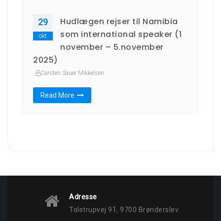
Hudlægen rejser til Namibia
29
som international speaker (1
okt
november – 5.november
2025)
Carsten Sauer Mikkelsen
Read More
Adresse
Tolstrupvej 91, 9700 Brønderslev