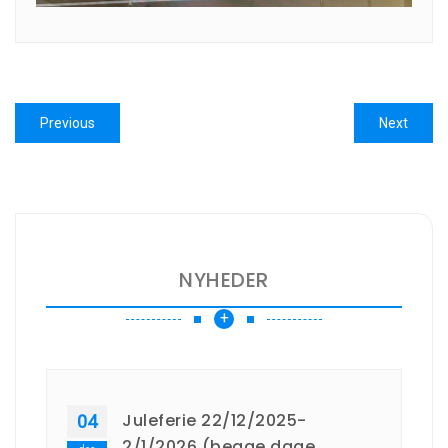
Indlægsnavigation
Previous
Next
Previous
Next
post:
post:
NYHEDER
+
Juleferie 22/12/2025-
04
2/1/2026 (begge dage