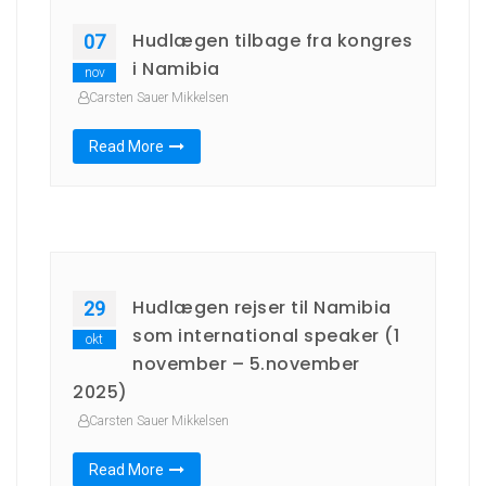
Hudlægen tilbage fra kongres
07
i Namibia
nov
Carsten Sauer Mikkelsen
Read More
Hudlægen rejser til Namibia
29
som international speaker (1
okt
november – 5.november
2025)
Carsten Sauer Mikkelsen
Read More