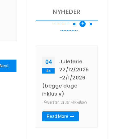
NYHEDER
+
Juleferie
04
Next
Next
22/12/2025
dec
post:
-2/1/2026
(begge dage
inklusiv)
Carsten Sauer Mikkelsen
Read More