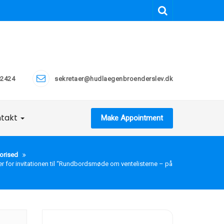
2424
sekretaer@hudlaegenbroenderslev.dk
ntakt
Make Appointment
orised
r for invitationen til “Rundbordsmøde om ventelisterne – på