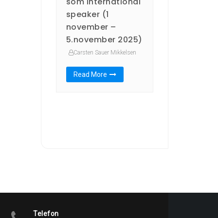
som international
speaker (1
november –
5.november 2025)
Carsten Sauer Mikkelsen
Read More
Telefon