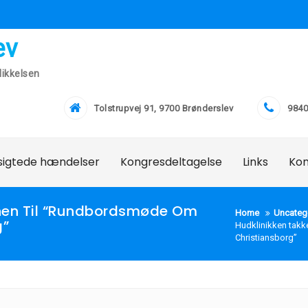
ev
ikkelsen
Tolstrupvej 91, 9700 Brønderslev
9840
lsigtede hændelser
Kongresdeltagelse
Links
Ko
ionen Til “Rundbordsmøde Om
Home
Uncateg
g”
Hudklinikken takke
Christiansborg”