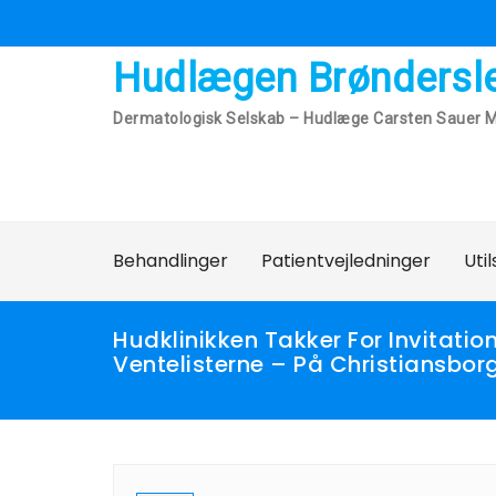
Skip
to
content
Hudlægen Brøndersl
Dermatologisk Selskab – Hudlæge Carsten Sauer M
Behandlinger
Patientvejledninger
Uti
Hudklinikken Takker For Invitat
Ventelisterne – På Christiansbor