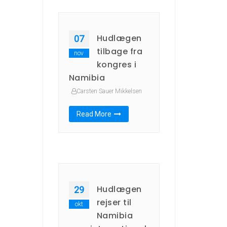
Hudlægen
07
tilbage fra
nov
kongres i
Namibia
Carsten Sauer Mikkelsen
Read More
Hudlægen
29
rejser til
okt
Namibia