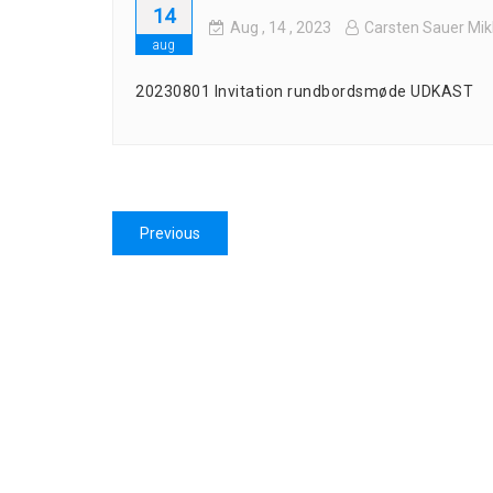
14
Aug
, 14 ,
2023
Carsten Sauer Mik
aug
20230801 Invitation rundbordsmøde UDKAST
Indlægsnavigation
Previous
Previous
post: