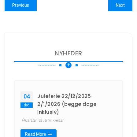
Indlægsnavigation
Previous
Next
Previous
Next
post:
post:
NYHEDER
+
Juleferie 22/12/2025-
04
2/1/2026 (begge dage
dec
inklusiv)
Carsten Sauer Mikkelsen
Read More