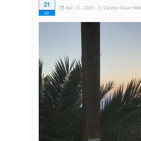
21
Apr
, 21 ,
2023
Carsten Sauer Mik
apr