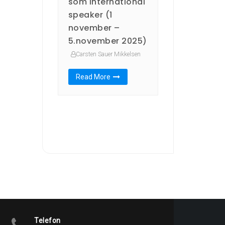
som international
speaker (1
november –
5.november 2025)
Carsten Sauer Mikkelsen
Read More
Telefon