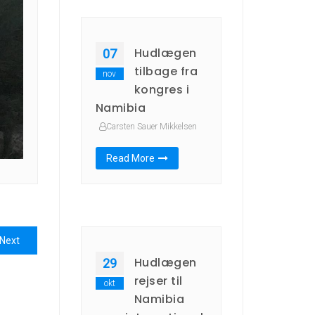
Hudlægen
07
tilbage fra
nov
kongres i
Namibia
Carsten Sauer Mikkelsen
Read More
Next
Next
post:
Hudlægen
29
rejser til
okt
Namibia