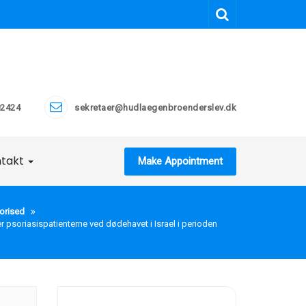
2424
sekretaer@hudlaegenbroenderslev.dk
ntakt
Make Appointment
orised
psoriasispatienterne ved dødehavet i Israel i perioden