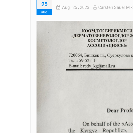
25
Aug
, 25 ,
2023
Carsten Sauer Mik
aug