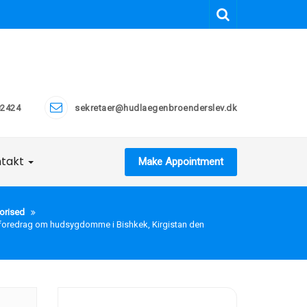
2424
sekretaer@hudlaegenbroenderslev.dk
ntakt
Make Appointment
orised
foredrag om hudsygdomme i Bishkek, Kirgistan den