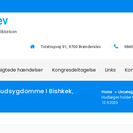
ev
ikkelsen
Tolstrupvej 91, 9700 Brønderslev
9840
lsigtede hændelser
Kongresdeltagelse
Links
Ko
udsygdomme I Bishkek,
Home
Uncateg
Hudlægen holder 
12.9.2023