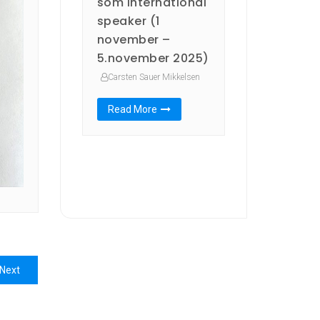
som international
speaker (1
november –
5.november 2025)
Carsten Sauer Mikkelsen
Read More
Next
Next
post: