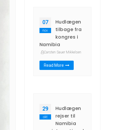
Hudlægen
07
tilbage fra
nov
kongres i
Namibia
Carsten Sauer Mikkelsen
Read More
Hudlægen
29
rejser til
okt
Namibia