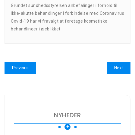
Grundet sundhedsstyrelsen anbefalinger i forhold til
ikke-akutte behandlinger i forbindelse med Coronavirus
Covid-19 har vi fravalgt at foretage kosmetiske
behandlinger i øjeblikket
Indlægsnavigation
Previous
Next
Previous
Next
post:
post:
NYHEDER
+