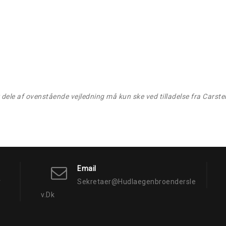
r dele af ovenstående vejledning må kun ske ved tilladelse fra Carst
Email
v
Sekretaer@hudlaegenbroendersle
V.dk