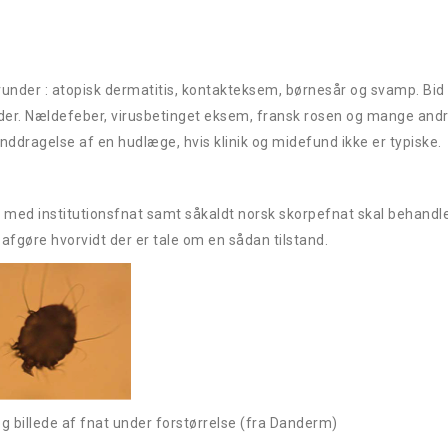
runder : atopisk dermatitis, kontakteksem, børnesår og svamp. Bid
 mider. Nældefeber, virusbetinget eksem, fransk rosen og mange and
inddragelse af en hudlæge, hvis klinik og midefund ikke er typiske.
es:
med institutionsfnat samt såkaldt norsk skorpefnat skal behandl
afgøre hvorvidt der er tale om en sådan tilstand.
g billede af fnat under forstørrelse (fra Danderm)