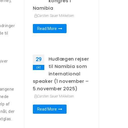
kongres i
erne),
Namibia
Carsten Sauer Mikkelsen
ndringer
Read More
e til
Hudlægen rejser
29
iver
til Namibia som
okt
international
speaker (1 november –
5.november 2025)
tgangene
rmede
Carsten Sauer Mikkelsen
lp af
Read More
nål, der
ktglas.