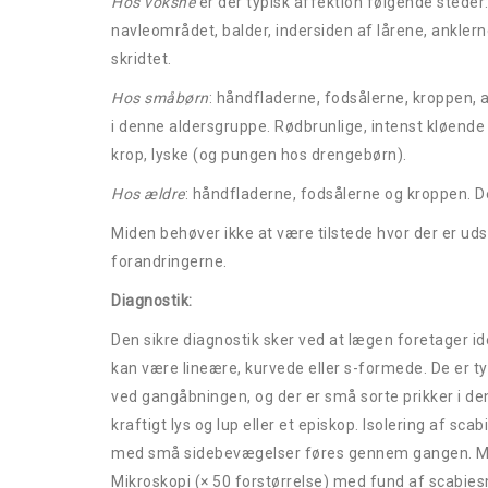
Hos voksne
er der typisk affektion følgende steder
navleområdet, balder, indersiden af lårene, anklern
skridtet.
Hos småbørn
: håndfladerne, fodsålerne, kroppen,
i denne aldersgruppe. Rødbrunlige, intenst kløende
krop, lyske (og pungen hos drengebørn).
Hos ældre
: håndfladerne, fodsålerne og kroppen. D
Miden behøver ikke at være tilstede hvor der er ud
forandringerne.
Diagnostik:
Den sikre diagnostik sker ved at lægen foretager 
kan være lineære, kurvede eller s-formede. De er 
ved gangåbningen, og der er små sorte prikker i d
kraftigt lys og lup eller et episkop. Isolering af 
med små sidebevægelser føres gennem gangen. Miden
Mikroskopi (× 50 forstørrelse) med fund af scabie