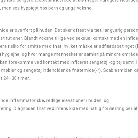
gyndte tidligere scabiesinficerede at klø meget hurtigere Hudlide
r, men ses hyppigst hos børn og unge voksne.
te:
ide er overført på huden. Det sker oftest via tæt, langvarig perso
nstitutioner. Blandt voksne tillige ved seksuel kontakt med en infice
ere risiko for smitte med fnat, hvilket måske er adfærdsbetinget (
rlig hygiejne, og hvor mange mennesker er samlet på mindre område
e kan forekomme ved kontakt med inficeret sengetøj -og tøj samt, i
r, møbler og sengetøj indeholdende fnatemide(-r). Scabiesmiden k
st 24–36 timer.
k:
ende inflammatoriske, rødlige elevationer i huden, og
ering. Diagnosen fnat ved intens kløe med natlig forværring bør al