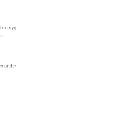
 fra myg
re
es under