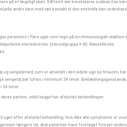
o på et lægeligt skøn. Såfremt der konstateres scabies hos børn
entuelle andre børn med tæt kontakt til den smittede kan underkast
inger persistere i flere uger som tegn på en immunologisk reaktion
lpotente steroidcremer (steroidgruppe II-III). Kløestillende
es.
øj og sengelinned, som er anvendt i den sidste uge op til kuren, bø
ge sengetøj bør luftes i minimum 24 timer. Beklædningsgenstande,
m 24 timer
eres partner, indtil begge har afsluttet behandlingen.
ing:
–3 uger efter afsluttet behandling, hvis ikke alle symptomer er svu
 igennem længere tid, skal patienten have foretaget fornyet under