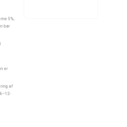
reme 5%,
en bør
t
n er
ring af
6–12-