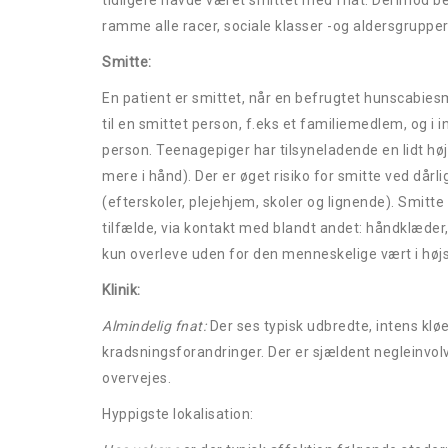
tidligere havde været smittet med fnat. Derimod be
ramme alle racer, sociale klasser -og aldersgruppe
Smit
En patient er smittet, når en befrugtet hunscabiesm
til en smittet person, f.eks et familiemedlem, og i i
person. Teenagepiger har tilsyneladende en lidt høj
mere i hånd). Der er øget risiko for smitte ved då
(efterskoler, plejehjem, skoler og lignende). Smitt
tilfælde, via kontakt med blandt andet: håndklæde
kun overleve uden for den menneskelige vært i høj
Klini
Almindelig fnat:
Der ses typisk udbredte, intens klø
kradsningsforandringer. Der er sjældent negleinvolv
overvejes.
Hyppigste lokalisation: