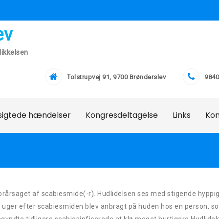
ev
ikkelsen
Tolstrupvej 91, 9700 Brønderslev
9840
lsigtede hændelser
Kongresdeltagelse
Links
Ko
forårsaget af scabiesmide(-r). Hudlidelsen ses med stigende hyppi
fire uger efter scabiesmiden blev anbragt på huden hos en person, s