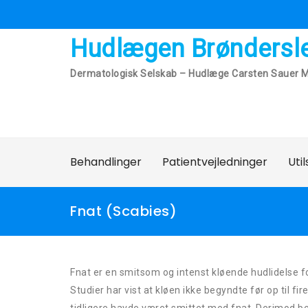
Skip
to
content
Hudlægen Brøndersl
Dermatologisk Selskab – Hudlæge Carsten Sauer M
Behandlinger
Patientvejledninger
Uti
Fnat (scabies)
Fnat er en smitsom og intenst kløende hudlidelse 
Studier har vist at kløen ikke begyndte før op til 