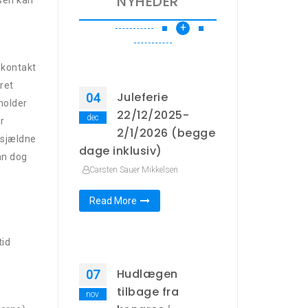
NYHEDER
lsen kan
+
nkontakt
ret
Juleferie
04
holder
22/12/2025-
dec
r
2/1/2026 (begge
 sjældne
dage inklusiv)
an dog
Carsten Sauer Mikkelsen
Read More
tid
Hudlægen
07
tilbage fra
nov