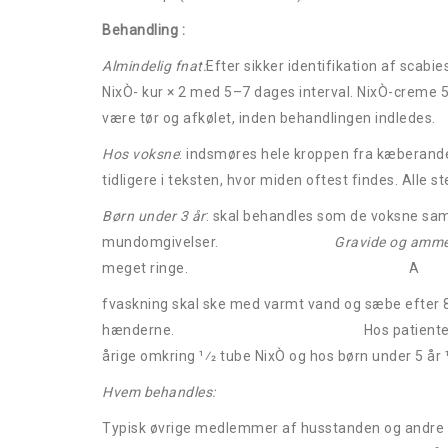
Behandlin
Almindelig fnat:
Efter sikker identifikation af sca
NixÒ- kur × 2 med 5–7 dages interval. NixÒ-creme 
være tør og afkølet, inden behandlingen indledes.
Hos voksne
: indsmøres hele kroppen fra kæberande
tidligere i teksten, hvor miden oftest findes. Alle
Børn under 3 år
: skal behandles som de voksne sam
mundomgivelser.
Gravide og amm
meget ringe. A
fvaskning skal ske med varmt vand og sæbe efter 
hænderne. Hos patienter over 12 år for
årige omkring 1⁄2 tube NixÒ og hos børn under 5 år 
Hvem behandles:
Typisk øvrige medlemmer af husstanden og andre p