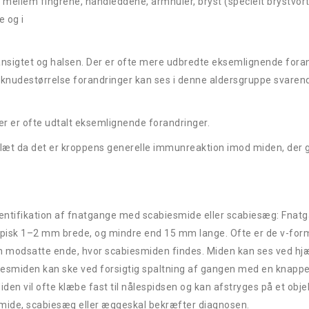
: mellem fingrene, håndleddene, armhuler, bryst (specielt brystvort
e og i
 ansigtet og halsen. Der er ofte mere udbredte eksemlignende fora
 knudestørrelse forandringer kan ses i denne aldersgruppe svarend
er er ofte udtalt eksemlignende forandringer.
slæt da det er kroppens generelle immunreaktion imod miden, der g
identifikation af fnatgange med scabiesmide eller scabiesæg: Fna
typisk 1–2 mm brede, og mindre end 15 mm lange. Ofte er de v-fo
en modsatte ende, hvor scabiesmiden findes. Miden kan ses ved hjæ
scabiesmiden kan ske ved forsigtig spaltning af gangen med en knappe
 vil ofte klæbe fast til nålespidsen og kan afstryges på et obje
smide, scabiesæg eller æggeskal bekræfter diagnosen.