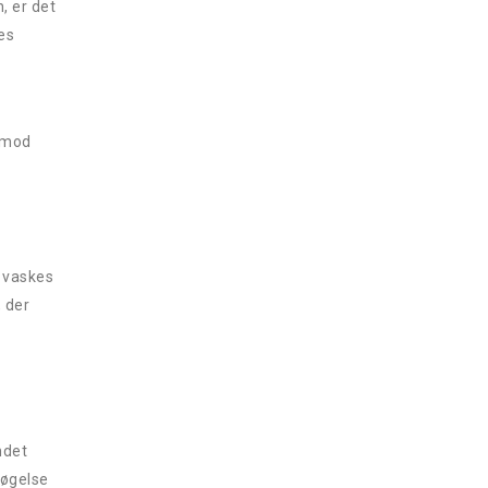
, er det
es
 imod
r vaskes
 der
ndet
søgelse