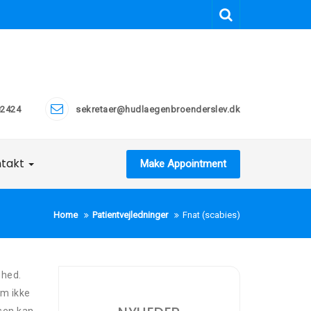
2424
sekretaer@hudlaegenbroenderslev.dk
ntakt
Make Appointment
Home
Patientvejledninger
Fnat (scabies)
ghed.
om ikke