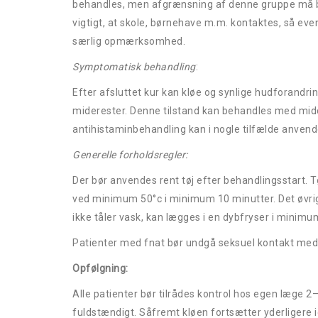
behandles, men afgrænsning af denne gruppe må ber
vigtigt, at skole, børnehave m.m. kontaktes, så ev
særlig opmærksomhed.
Symptomatisk behandling
:
Efter afsluttet kur kan kløe og synlige hudforandr
miderester. Denne tilstand kan behandles med midde
antihistaminbehandling kan i nogle tilfælde anvend
Generelle forholdsregler:
Der bør anvendes rent tøj efter behandlingsstart. T
ved minimum 50°c i minimum 10 minutter. Det øvri
ikke tåler vask, kan lægges i en dybfryser i minimu
Patienter med fnat bør undgå seksuel kontakt med d
Opfølgn
Alle patienter bør tilrådes kontrol hos egen læge 2
fuldstændigt. Såfremt kløen fortsætter yderligere