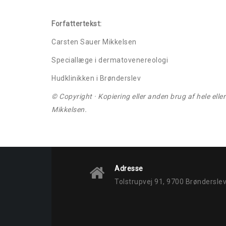
Forfattertekst:
Carsten Sauer Mikkelsen
Speciallæge i dermatovenereologi
Hudklinikken i Brønderslev
© Copyright · Kopiering eller anden brug af hele elle
Mikkelsen.
Adresse
Tolstrupvej 91, 9700 Brøndersle