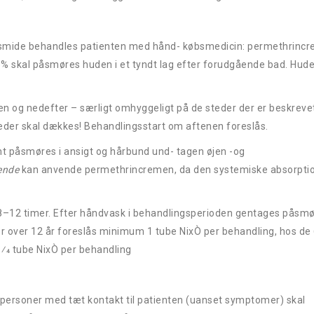
g :
biesmide behandles patienten med hånd- købsmedicin: permethrinc
5% skal påsmøres huden i et tyndt lag efter forudgående bad. Hud
n og nedefter – særligt omhyggeligt på de steder der er beskreve
 steder skal dækkes! Behandlingsstart om aftenen foreslås.
t påsmøres i ansigt og hårbund und- tagen øjen -og
ende
kan anvende permethrincremen, da den systemiske absorptio
8–12 timer. Efter håndvask i behandlingsperioden gentages påsmø
eslås minimum 1 tube NixÒ per behandling, hos de 
1⁄4 tube NixÒ per behandling
ersoner med tæt kontakt til patienten (uanset symptomer) skal