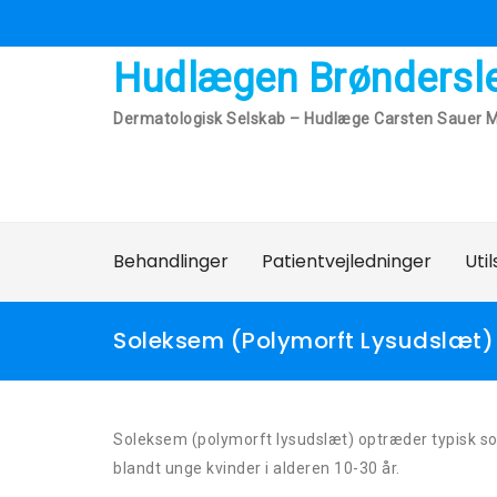
Skip
to
content
Hudlægen Brøndersl
Dermatologisk Selskab – Hudlæge Carsten Sauer M
Behandlinger
Patientvejledninger
Uti
Soleksem (polymorft Lysudslæt)
Soleksem (polymorft lysudslæt) optræder typisk so
blandt unge kvinder i alderen 10-30 år.