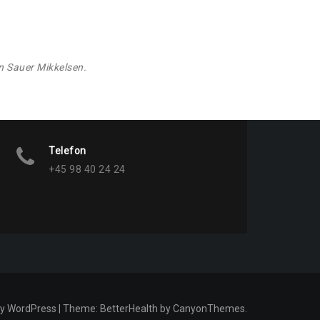
en Sauer Mikkelsen.
Telefon
+45 98 40 24 24
by WordPress
|
Theme: BetterHealth by
CanyonThemes
.