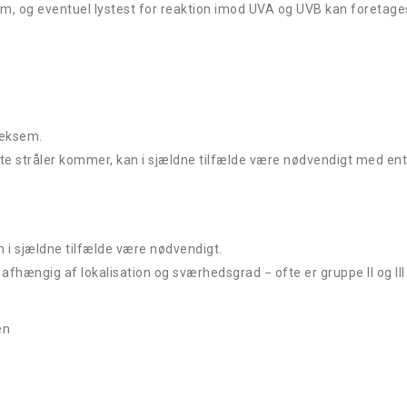
, og eventuel lystest for reaktion imod UVA og UVB kan foretage
leksem.
tte stråler kommer, kan i sjældne tilfælde være nødvendigt med en
 i sjældne tilfælde være nødvendigt.
fhængig af lokalisation og sværhedsgrad − ofte er gruppe II og III t
en