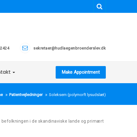
2424
sekretaer@hudlaegenbroenderslev.dk
ntakt
Make Appointment
me
Patientvejledninger
Soleksem (polymorft lysudslæt)
 befolkningen i de skandinaviske lande og primært