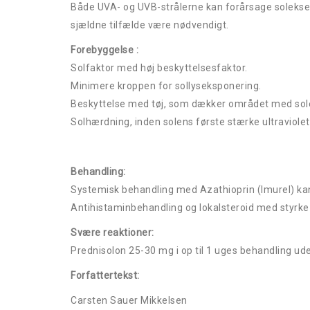
Både UVA- og UVB-strålerne kan forårsage soleksem
sjældne tilfælde være nødvendigt.
Forebyggelse :
Solfaktor med høj beskyttelsesfaktor.
Minimere kroppen for sollyseksponering.
Beskyttelse med tøj, som dækker området med so
Solhærdning, inden solens første stærke ultraviole
Behandling:
Systemisk behandling med Azathioprin (Imurel) kan
Antihistaminbehandling og lokalsteroid med styrke a
Svære reaktioner:
Prednisolon 25-30 mg i op til 1 uges behandling ud
Forfattertekst:
Carsten Sauer Mikkelsen