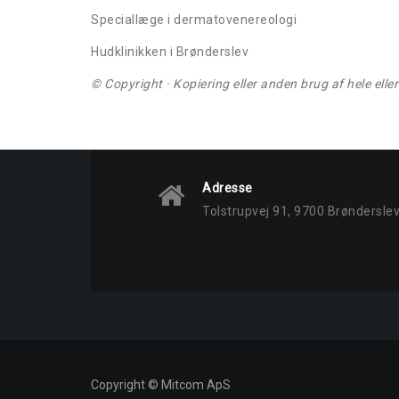
Speciallæge i dermatovenereologi
Hudklinikken i Brønderslev
© Copyright · Kopiering eller anden brug af hele ell
Adresse
Tolstrupvej 91, 9700 Brøndersle
Copyright © Mitcom ApS