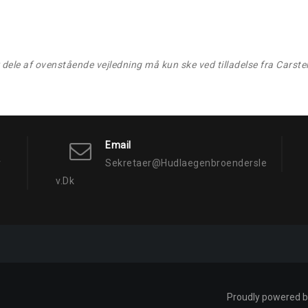
er dele af ovenstående vejledning må kun ske ved tilladelse fra Carst
Email
v
Sekretaer@hudlaegenbroendersle
V.dk
Proudly powered 