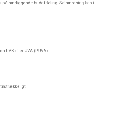
s på nærliggende hudafdeling. Solhærdning kan i
ten UVB eller UVA (PUVA).
ilstrækkeligt.