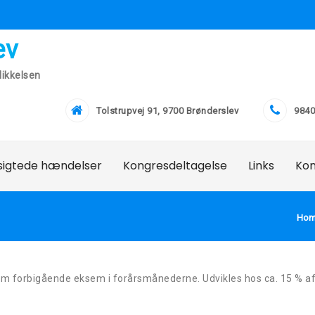
ev
ikkelsen
Tolstrupvej 91, 9700 Brønderslev
9840
lsigtede hændelser
Kongresdeltagelse
Links
Ko
Ho
m forbigående eksem i forårsmånederne. Udvikles hos ca. 15 % af