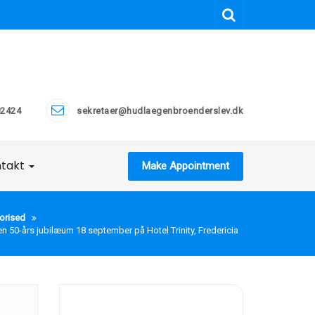
2424
sekretaer@hudlaegenbroenderslev.dk
ntakt
Make Appointment
orised
n 50-års jubilæum 18 september på Hotel Trinity, Fredericia