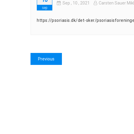
Sep
, 10 ,
2021
Carsten Sauer Mik
sep
https://psoriasis.dk/det-sker/psoriasisforeni
Indlægsnavigation
Previous
Previous
post: