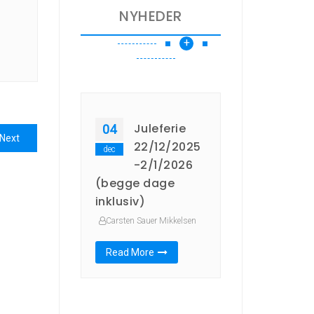
NYHEDER
+
Juleferie
04
Next
Next
22/12/2025
dec
post:
-2/1/2026
(begge dage
inklusiv)
Carsten Sauer Mikkelsen
Read More