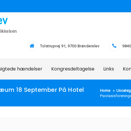
ev
ikkelsen
Tolstrupvej 91, 9700 Brønderslev
9840
lsigtede hændelser
Kongresdeltagelse
Links
Ko
læum 18 September På Hotel
Home
Uncateg
Psoriasisforeninge