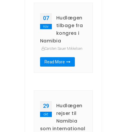
Hudlægen
07
tilbage fra
nov
kongres i
Namibia
Carsten Sauer Mikkelsen
Read More
Hudlægen
29
rejser til
okt
Namibia
som international