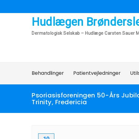
Skip
to
content
Hudlægen Brøndersl
Dermatologisk Selskab – Hudlæge Carsten Sauer M
Behandlinger
Patientvejledninger
Uti
Psoriasisforeningen 50-Års Jubi
Trinity, Fredericia
10