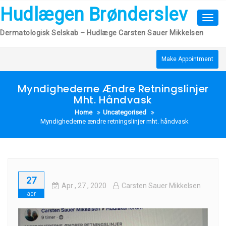
Skip
Hudlægen Brønderslev
to
Toggl
content
navig
Dermatologisk Selskab – Hudlæge Carsten Sauer Mikkelsen
Make Appointment
Myndighederne Ændre Retningslinjer
Mht. Håndvask
Home
Uncategorised
Myndighederne ændre retningslinjer mht. håndvask
27
Apr
, 27 ,
2020
Carsten Sauer Mikkelsen
apr