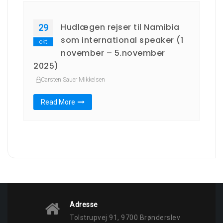
Hudlægen rejser til Namibia
29
som international speaker (1
okt
november – 5.november
2025)
Carsten Sauer Mikkelsen
Read More
Adresse
Tolstrupvej 91, 9700 Brønderslev