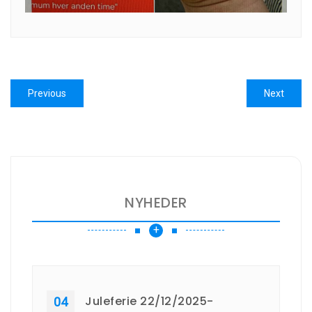
Indlægsnavigation
Previous
Next
Previous
Next
post:
post:
NYHEDER
+
Juleferie 22/12/2025-
04